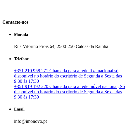
em Portugal. especializada no mercado imobiliário português, apoia
os seus clientes que pretendam adquirir ou investir em imóveis
particulares ou profissionais em Portugal.
Contacte-nos
Morada
Rua Vitorino Frois 64, 2500-256 Caldas da Rainha
Telefone
+351 210 958 271 Chamada para a rede fixa nacional só
disponível no horário do escritório de Segunda a Sexta das
9:30 às 17:30
+351 919 192 220 Chamada para a rede móvel nacional, Só
disponível no horário do escritório de Segunda a Sexta das
9:30 às 17:30
Email
info@imonovo.pt