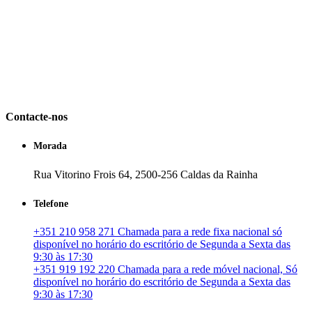
IMONOVO EM 2 PALAVRAS
A imonovo é uma marca de MAJBI Lda. É uma agência imobiliária
em Portugal. especializada no mercado imobiliário português, apoia
os seus clientes que pretendam adquirir ou investir em imóveis
particulares ou profissionais em Portugal.
Contacte-nos
Morada
Rua Vitorino Frois 64, 2500-256 Caldas da Rainha
Telefone
+351 210 958 271 Chamada para a rede fixa nacional só
disponível no horário do escritório de Segunda a Sexta das
9:30 às 17:30
+351 919 192 220 Chamada para a rede móvel nacional, Só
disponível no horário do escritório de Segunda a Sexta das
9:30 às 17:30