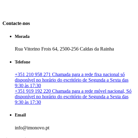
em Portugal. especializada no mercado imobiliário português, apoia
os seus clientes que pretendam adquirir ou investir em imóveis
particulares ou profissionais em Portugal.
Contacte-nos
Morada
Rua Vitorino Frois 64, 2500-256 Caldas da Rainha
Telefone
+351 210 958 271 Chamada para a rede fixa nacional só
disponível no horário do escritório de Segunda a Sexta das
9:30 às 17:30
+351 919 192 220 Chamada para a rede móvel nacional, Só
disponível no horário do escritório de Segunda a Sexta das
9:30 às 17:30
Email
info@imonovo.pt