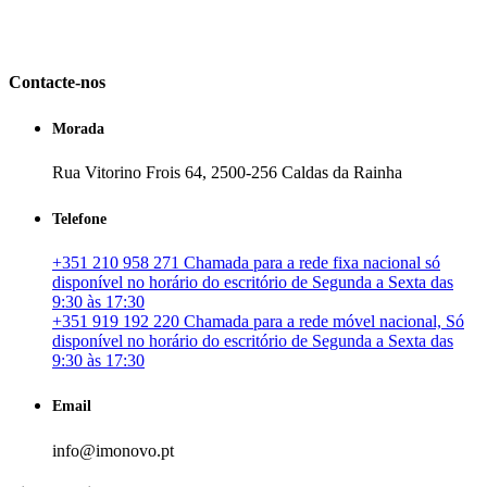
em Portugal. especializada no mercado imobiliário português, apoia
os seus clientes que pretendam adquirir ou investir em imóveis
particulares ou profissionais em Portugal.
Contacte-nos
Morada
Rua Vitorino Frois 64, 2500-256 Caldas da Rainha
Telefone
+351 210 958 271 Chamada para a rede fixa nacional só
disponível no horário do escritório de Segunda a Sexta das
9:30 às 17:30
+351 919 192 220 Chamada para a rede móvel nacional, Só
disponível no horário do escritório de Segunda a Sexta das
9:30 às 17:30
Email
info@imonovo.pt