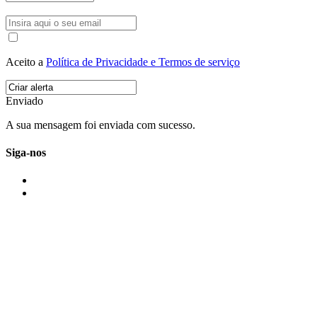
Aceito a
Política de Privacidade e Termos de serviço
Enviado
A sua mensagem foi enviada com sucesso.
Siga-nos
IMONOVO EM 2 PALAVRAS
A imonovo é uma marca de MAJBI Lda. É uma agência imobiliária em Po
ou profissionais em Portugal.