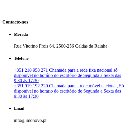
em Portugal. especializada no mercado imobiliário português, apoia
os seus clientes que pretendam adquirir ou investir em imóveis
particulares ou profissionais em Portugal.
Contacte-nos
Morada
Rua Vitorino Frois 64, 2500-256 Caldas da Rainha
Telefone
+351 210 958 271 Chamada para a rede fixa nacional só
disponível no horário do escritório de Segunda a Sexta das
9:30 às 17:30
+351 919 192 220 Chamada para a rede móvel nacional, Só
disponível no horário do escritório de Segunda a Sexta das
9:30 às 17:30
Email
info@imonovo.pt