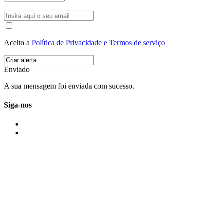
Aceito a
Política de Privacidade e Termos de serviço
Enviado
A sua mensagem foi enviada com sucesso.
Siga-nos
IMONOVO EM 2 PALAVRAS
A imonovo é uma marca de MAJBI Lda. É uma agência imobiliária em Po
ou profissionais em Portugal.