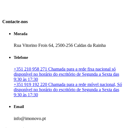
em Portugal. especializada no mercado imobiliário português, apoia
os seus clientes que pretendam adquirir ou investir em imóveis
particulares ou profissionais em Portugal.
Contacte-nos
Morada
Rua Vitorino Frois 64, 2500-256 Caldas da Rainha
Telefone
+351 210 958 271 Chamada para a rede fixa nacional só
disponível no horário do escritório de Segunda a Sexta das
9:30 às 17:30
+351 919 192 220 Chamada para a rede móvel nacional, Só
disponível no horário do escritório de Segunda a Sexta das
9:30 às 17:30
Email
info@imonovo.pt