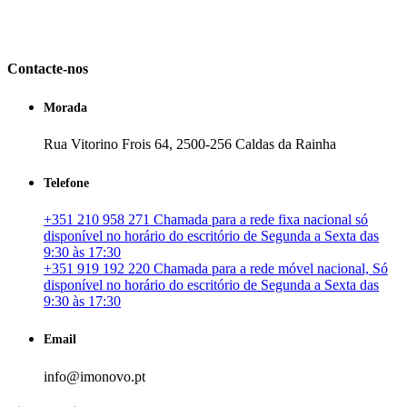
em Portugal. especializada no mercado imobiliário português, apoia
os seus clientes que pretendam adquirir ou investir em imóveis
particulares ou profissionais em Portugal.
Contacte-nos
Morada
Rua Vitorino Frois 64, 2500-256 Caldas da Rainha
Telefone
+351 210 958 271 Chamada para a rede fixa nacional só
disponível no horário do escritório de Segunda a Sexta das
9:30 às 17:30
+351 919 192 220 Chamada para a rede móvel nacional, Só
disponível no horário do escritório de Segunda a Sexta das
9:30 às 17:30
Email
info@imonovo.pt