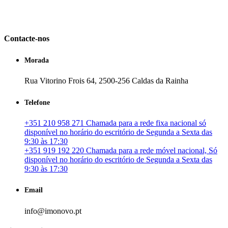
em Portugal. especializada no mercado imobiliário português, apoia
os seus clientes que pretendam adquirir ou investir em imóveis
particulares ou profissionais em Portugal.
Contacte-nos
Morada
Rua Vitorino Frois 64, 2500-256 Caldas da Rainha
Telefone
+351 210 958 271 Chamada para a rede fixa nacional só
disponível no horário do escritório de Segunda a Sexta das
9:30 às 17:30
+351 919 192 220 Chamada para a rede móvel nacional, Só
disponível no horário do escritório de Segunda a Sexta das
9:30 às 17:30
Email
info@imonovo.pt