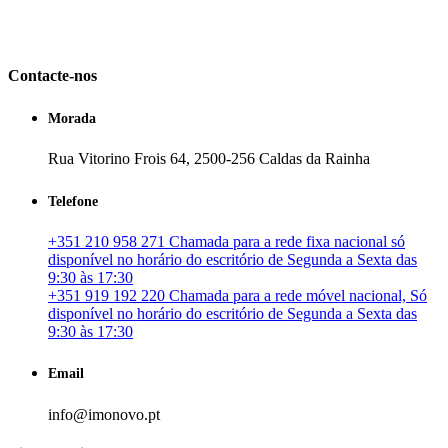
em Portugal. especializada no mercado imobiliário português, apoia
os seus clientes que pretendam adquirir ou investir em imóveis
particulares ou profissionais em Portugal.
Contacte-nos
Morada
Rua Vitorino Frois 64, 2500-256 Caldas da Rainha
Telefone
+351 210 958 271 Chamada para a rede fixa nacional só
disponível no horário do escritório de Segunda a Sexta das
9:30 às 17:30
+351 919 192 220 Chamada para a rede móvel nacional, Só
disponível no horário do escritório de Segunda a Sexta das
9:30 às 17:30
Email
info@imonovo.pt