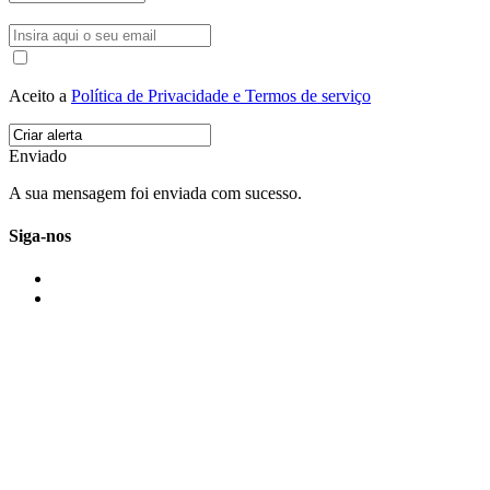
Aceito a
Política de Privacidade e Termos de serviço
Enviado
A sua mensagem foi enviada com sucesso.
Siga-nos
IMONOVO EM 2 PALAVRAS
A imonovo é uma marca de MAJBI Lda. É uma agência imobiliária em Po
ou profissionais em Portugal.