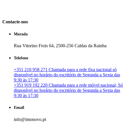
em Portugal. especializada no mercado imobiliário português, apoia
os seus clientes que pretendam adquirir ou investir em imóveis
particulares ou profissionais em Portugal.
Contacte-nos
Morada
Rua Vitorino Frois 64, 2500-256 Caldas da Rainha
Telefone
+351 210 958 271 Chamada para a rede fixa nacional só
disponível no horário do escritório de Segunda a Sexta das
9:30 às 17:30
+351 919 192 220 Chamada para a rede móvel nacional, Só
disponível no horário do escritório de Segunda a Sexta das
9:30 às 17:30
Email
info@imonovo.pt