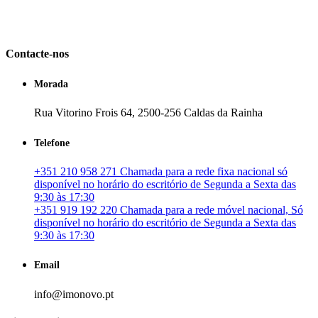
em Portugal. especializada no mercado imobiliário português, apoia
os seus clientes que pretendam adquirir ou investir em imóveis
particulares ou profissionais em Portugal.
Contacte-nos
Morada
Rua Vitorino Frois 64, 2500-256 Caldas da Rainha
Telefone
+351 210 958 271 Chamada para a rede fixa nacional só
disponível no horário do escritório de Segunda a Sexta das
9:30 às 17:30
+351 919 192 220 Chamada para a rede móvel nacional, Só
disponível no horário do escritório de Segunda a Sexta das
9:30 às 17:30
Email
info@imonovo.pt