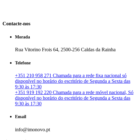
em Portugal. especializada no mercado imobiliário português, apoia
os seus clientes que pretendam adquirir ou investir em imóveis
particulares ou profissionais em Portugal.
Contacte-nos
Morada
Rua Vitorino Frois 64, 2500-256 Caldas da Rainha
Telefone
+351 210 958 271 Chamada para a rede fixa nacional só
disponível no horário do escritório de Segunda a Sexta das
9:30 às 17:30
+351 919 192 220 Chamada para a rede móvel nacional, Só
disponível no horário do escritório de Segunda a Sexta das
9:30 às 17:30
Email
info@imonovo.pt