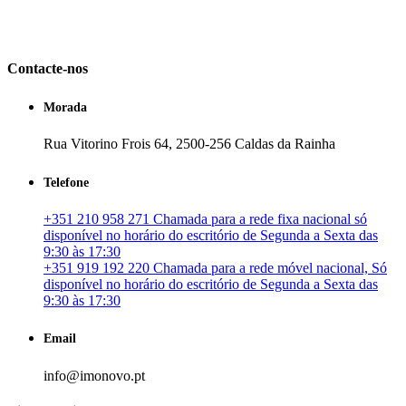
em Portugal. especializada no mercado imobiliário português, apoia
os seus clientes que pretendam adquirir ou investir em imóveis
particulares ou profissionais em Portugal.
Contacte-nos
Morada
Rua Vitorino Frois 64, 2500-256 Caldas da Rainha
Telefone
+351 210 958 271 Chamada para a rede fixa nacional só
disponível no horário do escritório de Segunda a Sexta das
9:30 às 17:30
+351 919 192 220 Chamada para a rede móvel nacional, Só
disponível no horário do escritório de Segunda a Sexta das
9:30 às 17:30
Email
info@imonovo.pt