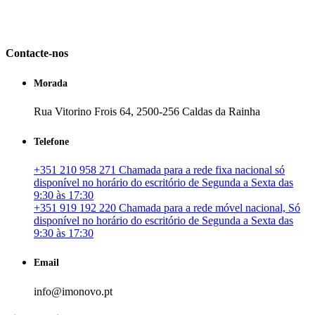
em Portugal. especializada no mercado imobiliário português, apoia
os seus clientes que pretendam adquirir ou investir em imóveis
particulares ou profissionais em Portugal.
Contacte-nos
Morada
Rua Vitorino Frois 64, 2500-256 Caldas da Rainha
Telefone
+351 210 958 271 Chamada para a rede fixa nacional só
disponível no horário do escritório de Segunda a Sexta das
9:30 às 17:30
+351 919 192 220 Chamada para a rede móvel nacional, Só
disponível no horário do escritório de Segunda a Sexta das
9:30 às 17:30
Email
info@imonovo.pt