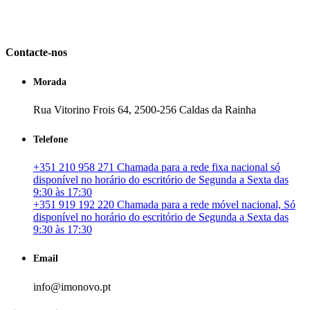
em Portugal. especializada no mercado imobiliário português, apoia
os seus clientes que pretendam adquirir ou investir em imóveis
particulares ou profissionais em Portugal.
Contacte-nos
Morada
Rua Vitorino Frois 64, 2500-256 Caldas da Rainha
Telefone
+351 210 958 271 Chamada para a rede fixa nacional só
disponível no horário do escritório de Segunda a Sexta das
9:30 às 17:30
+351 919 192 220 Chamada para a rede móvel nacional, Só
disponível no horário do escritório de Segunda a Sexta das
9:30 às 17:30
Email
info@imonovo.pt