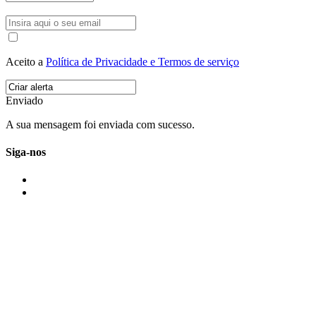
Aceito a
Política de Privacidade e Termos de serviço
Enviado
A sua mensagem foi enviada com sucesso.
Siga-nos
IMONOVO EM 2 PALAVRAS
A imonovo é uma marca de MAJBI Lda. É uma agência imobiliária em Po
ou profissionais em Portugal.