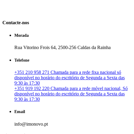
em Portugal. especializada no mercado imobiliário português, apoia
os seus clientes que pretendam adquirir ou investir em imóveis
particulares ou profissionais em Portugal.
Contacte-nos
Morada
Rua Vitorino Frois 64, 2500-256 Caldas da Rainha
Telefone
+351 210 958 271 Chamada para a rede fixa nacional só
disponível no horário do escritório de Segunda a Sexta das
9:30 às 17:30
+351 919 192 220 Chamada para a rede móvel nacional, Só
disponível no horário do escritório de Segunda a Sexta das
9:30 às 17:30
Email
info@imonovo.pt