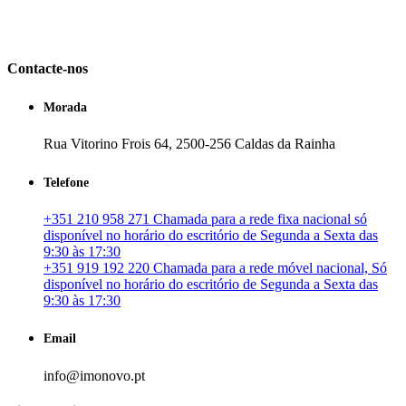
em Portugal. especializada no mercado imobiliário português, apoia
os seus clientes que pretendam adquirir ou investir em imóveis
particulares ou profissionais em Portugal.
Contacte-nos
Morada
Rua Vitorino Frois 64, 2500-256 Caldas da Rainha
Telefone
+351 210 958 271 Chamada para a rede fixa nacional só
disponível no horário do escritório de Segunda a Sexta das
9:30 às 17:30
+351 919 192 220 Chamada para a rede móvel nacional, Só
disponível no horário do escritório de Segunda a Sexta das
9:30 às 17:30
Email
info@imonovo.pt