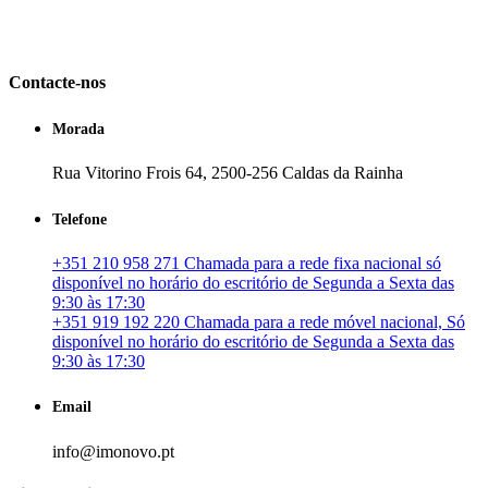
em Portugal. especializada no mercado imobiliário português, apoia
os seus clientes que pretendam adquirir ou investir em imóveis
particulares ou profissionais em Portugal.
Contacte-nos
Morada
Rua Vitorino Frois 64, 2500-256 Caldas da Rainha
Telefone
+351 210 958 271 Chamada para a rede fixa nacional só
disponível no horário do escritório de Segunda a Sexta das
9:30 às 17:30
+351 919 192 220 Chamada para a rede móvel nacional, Só
disponível no horário do escritório de Segunda a Sexta das
9:30 às 17:30
Email
info@imonovo.pt