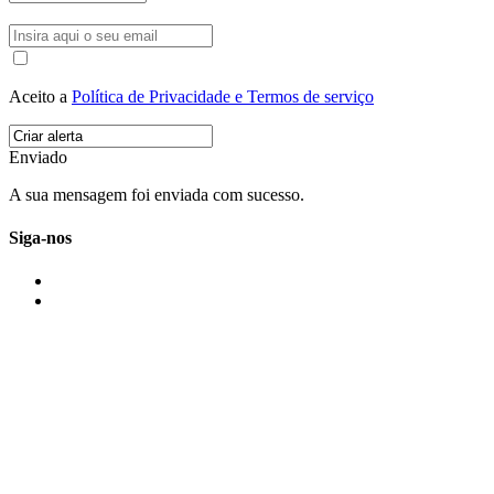
Aceito a
Política de Privacidade e Termos de serviço
Enviado
A sua mensagem foi enviada com sucesso.
Siga-nos
IMONOVO EM 2 PALAVRAS
A imonovo é uma marca de MAJBI Lda. É uma agência imobiliária em Po
ou profissionais em Portugal.