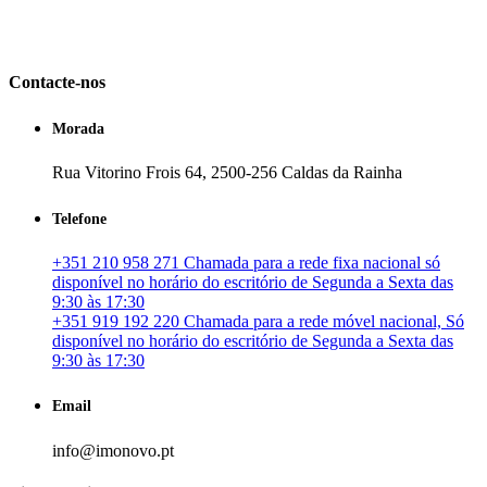
em Portugal. especializada no mercado imobiliário português, apoia
os seus clientes que pretendam adquirir ou investir em imóveis
particulares ou profissionais em Portugal.
Contacte-nos
Morada
Rua Vitorino Frois 64, 2500-256 Caldas da Rainha
Telefone
+351 210 958 271 Chamada para a rede fixa nacional só
disponível no horário do escritório de Segunda a Sexta das
9:30 às 17:30
+351 919 192 220 Chamada para a rede móvel nacional, Só
disponível no horário do escritório de Segunda a Sexta das
9:30 às 17:30
Email
info@imonovo.pt