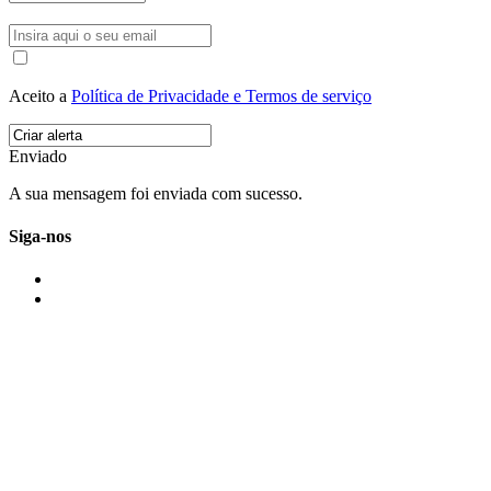
Aceito a
Política de Privacidade e Termos de serviço
Enviado
A sua mensagem foi enviada com sucesso.
Siga-nos
IMONOVO EM 2 PALAVRAS
A imonovo é uma marca de MAJBI Lda. É uma agência imobiliária em Po
ou profissionais em Portugal.