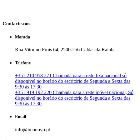
em Portugal. especializada no mercado imobiliário português, apoia
os seus clientes que pretendam adquirir ou investir em imóveis
particulares ou profissionais em Portugal.
Contacte-nos
Morada
Rua Vitorino Frois 64, 2500-256 Caldas da Rainha
Telefone
+351 210 958 271 Chamada para a rede fixa nacional só
disponível no horário do escritório de Segunda a Sexta das
9:30 às 17:30
+351 919 192 220 Chamada para a rede móvel nacional, Só
disponível no horário do escritório de Segunda a Sexta das
9:30 às 17:30
Email
info@imonovo.pt