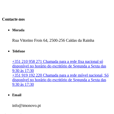
em Portugal. especializada no mercado imobiliário português, apoia
os seus clientes que pretendam adquirir ou investir em imóveis
particulares ou profissionais em Portugal.
Contacte-nos
Morada
Rua Vitorino Frois 64, 2500-256 Caldas da Rainha
Telefone
+351 210 958 271 Chamada para a rede fixa nacional só
disponível no horário do escritório de Segunda a Sexta das
9:30 às 17:30
+351 919 192 220 Chamada para a rede móvel nacional, Só
disponível no horário do escritório de Segunda a Sexta das
9:30 às 17:30
Email
info@imonovo.pt