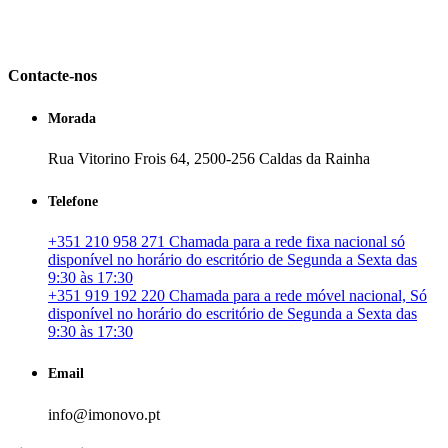
em Portugal. especializada no mercado imobiliário português, apoia
os seus clientes que pretendam adquirir ou investir em imóveis
particulares ou profissionais em Portugal.
Contacte-nos
Morada
Rua Vitorino Frois 64, 2500-256 Caldas da Rainha
Telefone
+351 210 958 271 Chamada para a rede fixa nacional só
disponível no horário do escritório de Segunda a Sexta das
9:30 às 17:30
+351 919 192 220 Chamada para a rede móvel nacional, Só
disponível no horário do escritório de Segunda a Sexta das
9:30 às 17:30
Email
info@imonovo.pt