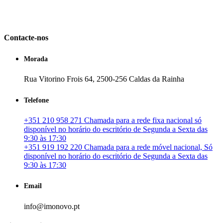
em Portugal. especializada no mercado imobiliário português, apoia
os seus clientes que pretendam adquirir ou investir em imóveis
particulares ou profissionais em Portugal.
Contacte-nos
Morada
Rua Vitorino Frois 64, 2500-256 Caldas da Rainha
Telefone
+351 210 958 271 Chamada para a rede fixa nacional só
disponível no horário do escritório de Segunda a Sexta das
9:30 às 17:30
+351 919 192 220 Chamada para a rede móvel nacional, Só
disponível no horário do escritório de Segunda a Sexta das
9:30 às 17:30
Email
info@imonovo.pt