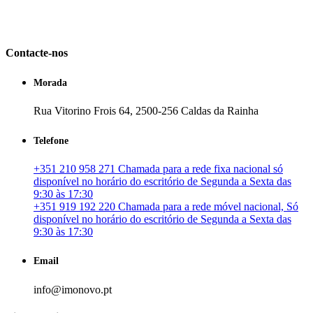
em Portugal. especializada no mercado imobiliário português, apoia
os seus clientes que pretendam adquirir ou investir em imóveis
particulares ou profissionais em Portugal.
Contacte-nos
Morada
Rua Vitorino Frois 64, 2500-256 Caldas da Rainha
Telefone
+351 210 958 271 Chamada para a rede fixa nacional só
disponível no horário do escritório de Segunda a Sexta das
9:30 às 17:30
+351 919 192 220 Chamada para a rede móvel nacional, Só
disponível no horário do escritório de Segunda a Sexta das
9:30 às 17:30
Email
info@imonovo.pt