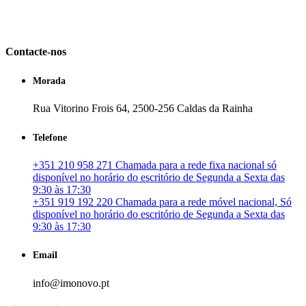
em Portugal. especializada no mercado imobiliário português, apoia
os seus clientes que pretendam adquirir ou investir em imóveis
particulares ou profissionais em Portugal.
Contacte-nos
Morada
Rua Vitorino Frois 64, 2500-256 Caldas da Rainha
Telefone
+351 210 958 271 Chamada para a rede fixa nacional só
disponível no horário do escritório de Segunda a Sexta das
9:30 às 17:30
+351 919 192 220 Chamada para a rede móvel nacional, Só
disponível no horário do escritório de Segunda a Sexta das
9:30 às 17:30
Email
info@imonovo.pt