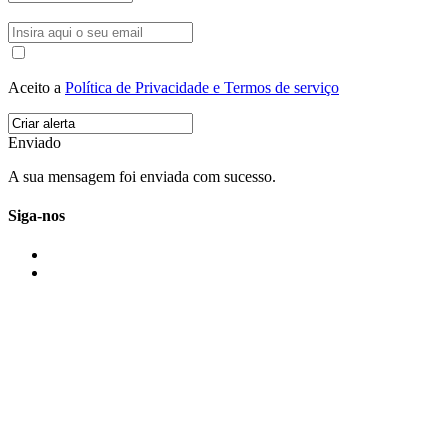
Aceito a
Política de Privacidade e Termos de serviço
Enviado
A sua mensagem foi enviada com sucesso.
Siga-nos
IMONOVO EM 2 PALAVRAS
A imonovo é uma marca de MAJBI Lda. É uma agência imobiliária em Po
ou profissionais em Portugal.