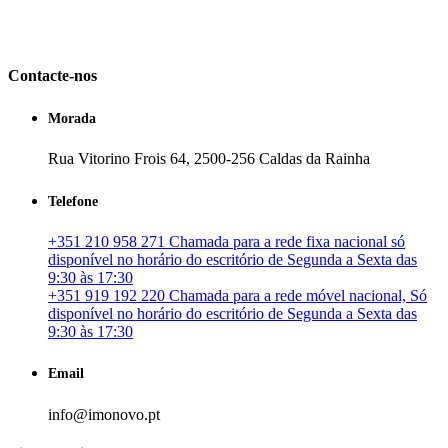
em Portugal. especializada no mercado imobiliário português, apoia
os seus clientes que pretendam adquirir ou investir em imóveis
particulares ou profissionais em Portugal.
Contacte-nos
Morada
Rua Vitorino Frois 64, 2500-256 Caldas da Rainha
Telefone
+351 210 958 271 Chamada para a rede fixa nacional só
disponível no horário do escritório de Segunda a Sexta das
9:30 às 17:30
+351 919 192 220 Chamada para a rede móvel nacional, Só
disponível no horário do escritório de Segunda a Sexta das
9:30 às 17:30
Email
info@imonovo.pt