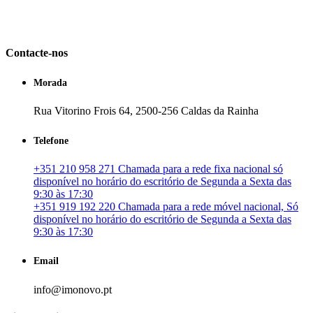
em Portugal. especializada no mercado imobiliário português, apoia
os seus clientes que pretendam adquirir ou investir em imóveis
particulares ou profissionais em Portugal.
Contacte-nos
Morada
Rua Vitorino Frois 64, 2500-256 Caldas da Rainha
Telefone
+351 210 958 271 Chamada para a rede fixa nacional só
disponível no horário do escritório de Segunda a Sexta das
9:30 às 17:30
+351 919 192 220 Chamada para a rede móvel nacional, Só
disponível no horário do escritório de Segunda a Sexta das
9:30 às 17:30
Email
info@imonovo.pt