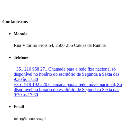
em Portugal. especializada no mercado imobiliário português, apoia
os seus clientes que pretendam adquirir ou investir em imóveis
particulares ou profissionais em Portugal.
Contacte-nos
Morada
Rua Vitorino Frois 64, 2500-256 Caldas da Rainha
Telefone
+351 210 958 271 Chamada para a rede fixa nacional só
disponível no horário do escritório de Segunda a Sexta das
9:30 às 17:30
+351 919 192 220 Chamada para a rede móvel nacional, Só
disponível no horário do escritório de Segunda a Sexta das
9:30 às 17:30
Email
info@imonovo.pt