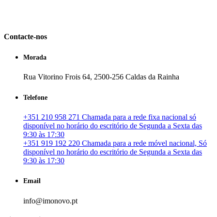
em Portugal. especializada no mercado imobiliário português, apoia
os seus clientes que pretendam adquirir ou investir em imóveis
particulares ou profissionais em Portugal.
Contacte-nos
Morada
Rua Vitorino Frois 64, 2500-256 Caldas da Rainha
Telefone
+351 210 958 271 Chamada para a rede fixa nacional só
disponível no horário do escritório de Segunda a Sexta das
9:30 às 17:30
+351 919 192 220 Chamada para a rede móvel nacional, Só
disponível no horário do escritório de Segunda a Sexta das
9:30 às 17:30
Email
info@imonovo.pt