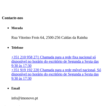
em Portugal. especializada no mercado imobiliário português, apoia
os seus clientes que pretendam adquirir ou investir em imóveis
particulares ou profissionais em Portugal.
Contacte-nos
Morada
Rua Vitorino Frois 64, 2500-256 Caldas da Rainha
Telefone
+351 210 958 271 Chamada para a rede fixa nacional só
disponível no horário do escritório de Segunda a Sexta das
9:30 às 17:30
+351 919 192 220 Chamada para a rede móvel nacional, Só
disponível no horário do escritório de Segunda a Sexta das
9:30 às 17:30
Email
info@imonovo.pt