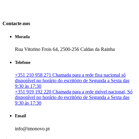
em Portugal. especializada no mercado imobiliário português, apoia
os seus clientes que pretendam adquirir ou investir em imóveis
particulares ou profissionais em Portugal.
Contacte-nos
Morada
Rua Vitorino Frois 64, 2500-256 Caldas da Rainha
Telefone
+351 210 958 271 Chamada para a rede fixa nacional só
disponível no horário do escritório de Segunda a Sexta das
9:30 às 17:30
+351 919 192 220 Chamada para a rede móvel nacional, Só
disponível no horário do escritório de Segunda a Sexta das
9:30 às 17:30
Email
info@imonovo.pt