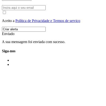
Aceito a
Política de Privacidade e Termos de serviço
Enviado
A sua mensagem foi enviada com sucesso.
Siga-nos
IMONOVO EM 2 PALAVRAS
A imonovo é uma marca de MAJBI Lda. É uma agência imobiliária em Po
ou profissionais em Portugal.