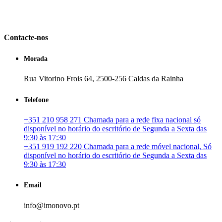
em Portugal. especializada no mercado imobiliário português, apoia
os seus clientes que pretendam adquirir ou investir em imóveis
particulares ou profissionais em Portugal.
Contacte-nos
Morada
Rua Vitorino Frois 64, 2500-256 Caldas da Rainha
Telefone
+351 210 958 271 Chamada para a rede fixa nacional só
disponível no horário do escritório de Segunda a Sexta das
9:30 às 17:30
+351 919 192 220 Chamada para a rede móvel nacional, Só
disponível no horário do escritório de Segunda a Sexta das
9:30 às 17:30
Email
info@imonovo.pt