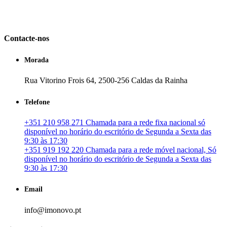
em Portugal. especializada no mercado imobiliário português, apoia
os seus clientes que pretendam adquirir ou investir em imóveis
particulares ou profissionais em Portugal.
Contacte-nos
Morada
Rua Vitorino Frois 64, 2500-256 Caldas da Rainha
Telefone
+351 210 958 271 Chamada para a rede fixa nacional só
disponível no horário do escritório de Segunda a Sexta das
9:30 às 17:30
+351 919 192 220 Chamada para a rede móvel nacional, Só
disponível no horário do escritório de Segunda a Sexta das
9:30 às 17:30
Email
info@imonovo.pt