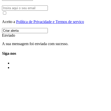
Aceito a
Política de Privacidade e Termos de serviço
Enviado
A sua mensagem foi enviada com sucesso.
Siga-nos
IMONOVO EM 2 PALAVRAS
A imonovo é uma marca de MAJBI Lda. É uma agência imobiliária em Po
ou profissionais em Portugal.