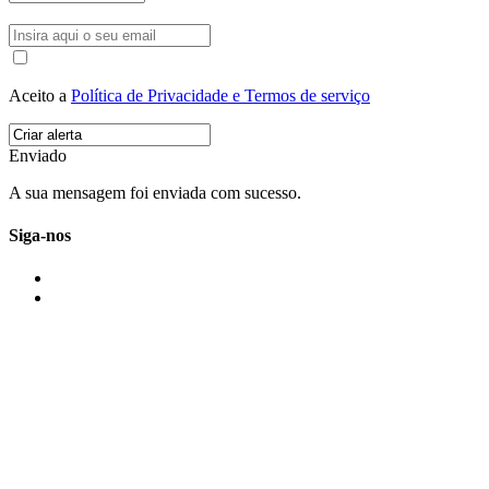
Aceito a
Política de Privacidade e Termos de serviço
Enviado
A sua mensagem foi enviada com sucesso.
Siga-nos
IMONOVO EM 2 PALAVRAS
A imonovo é uma marca de MAJBI Lda. É uma agência imobiliária em Po
ou profissionais em Portugal.