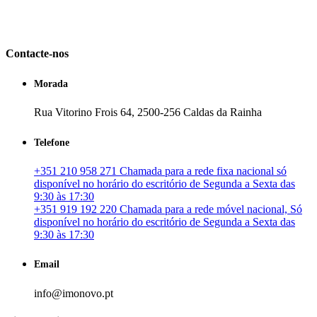
em Portugal. especializada no mercado imobiliário português, apoia
os seus clientes que pretendam adquirir ou investir em imóveis
particulares ou profissionais em Portugal.
Contacte-nos
Morada
Rua Vitorino Frois 64, 2500-256 Caldas da Rainha
Telefone
+351 210 958 271 Chamada para a rede fixa nacional só
disponível no horário do escritório de Segunda a Sexta das
9:30 às 17:30
+351 919 192 220 Chamada para a rede móvel nacional, Só
disponível no horário do escritório de Segunda a Sexta das
9:30 às 17:30
Email
info@imonovo.pt