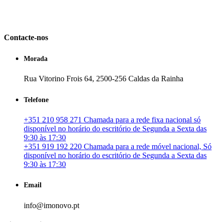
em Portugal. especializada no mercado imobiliário português, apoia
os seus clientes que pretendam adquirir ou investir em imóveis
particulares ou profissionais em Portugal.
Contacte-nos
Morada
Rua Vitorino Frois 64, 2500-256 Caldas da Rainha
Telefone
+351 210 958 271 Chamada para a rede fixa nacional só
disponível no horário do escritório de Segunda a Sexta das
9:30 às 17:30
+351 919 192 220 Chamada para a rede móvel nacional, Só
disponível no horário do escritório de Segunda a Sexta das
9:30 às 17:30
Email
info@imonovo.pt