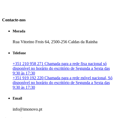
em Portugal. especializada no mercado imobiliário português, apoia
os seus clientes que pretendam adquirir ou investir em imóveis
particulares ou profissionais em Portugal.
Contacte-nos
Morada
Rua Vitorino Frois 64, 2500-256 Caldas da Rainha
Telefone
+351 210 958 271 Chamada para a rede fixa nacional só
disponível no horário do escritório de Segunda a Sexta das
9:30 às 17:30
+351 919 192 220 Chamada para a rede móvel nacional, Só
disponível no horário do escritório de Segunda a Sexta das
9:30 às 17:30
Email
info@imonovo.pt