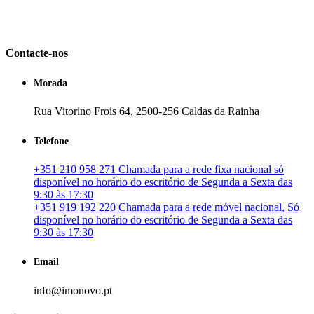
em Portugal. especializada no mercado imobiliário português, apoia
os seus clientes que pretendam adquirir ou investir em imóveis
particulares ou profissionais em Portugal.
Contacte-nos
Morada
Rua Vitorino Frois 64, 2500-256 Caldas da Rainha
Telefone
+351 210 958 271 Chamada para a rede fixa nacional só
disponível no horário do escritório de Segunda a Sexta das
9:30 às 17:30
+351 919 192 220 Chamada para a rede móvel nacional, Só
disponível no horário do escritório de Segunda a Sexta das
9:30 às 17:30
Email
info@imonovo.pt