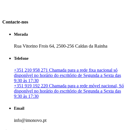
em Portugal. especializada no mercado imobiliário português, apoia
os seus clientes que pretendam adquirir ou investir em imóveis
particulares ou profissionais em Portugal.
Contacte-nos
Morada
Rua Vitorino Frois 64, 2500-256 Caldas da Rainha
Telefone
+351 210 958 271 Chamada para a rede fixa nacional só
disponível no horário do escritório de Segunda a Sexta das
9:30 às 17:30
+351 919 192 220 Chamada para a rede móvel nacional, Só
disponível no horário do escritório de Segunda a Sexta das
9:30 às 17:30
Email
info@imonovo.pt