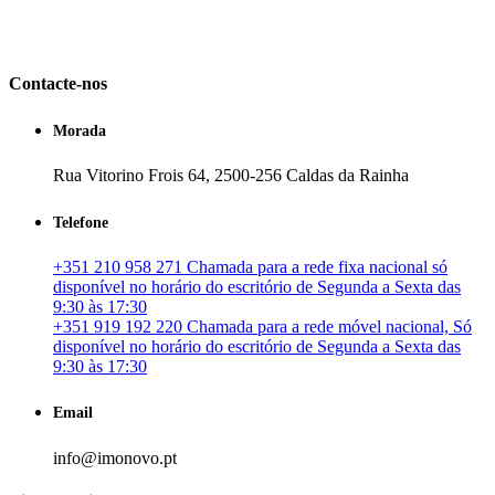
em Portugal. especializada no mercado imobiliário português, apoia
os seus clientes que pretendam adquirir ou investir em imóveis
particulares ou profissionais em Portugal.
Contacte-nos
Morada
Rua Vitorino Frois 64, 2500-256 Caldas da Rainha
Telefone
+351 210 958 271 Chamada para a rede fixa nacional só
disponível no horário do escritório de Segunda a Sexta das
9:30 às 17:30
+351 919 192 220 Chamada para a rede móvel nacional, Só
disponível no horário do escritório de Segunda a Sexta das
9:30 às 17:30
Email
info@imonovo.pt