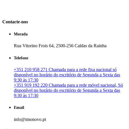
em Portugal. especializada no mercado imobiliário português, apoia
os seus clientes que pretendam adquirir ou investir em imóveis
particulares ou profissionais em Portugal.
Contacte-nos
Morada
Rua Vitorino Frois 64, 2500-256 Caldas da Rainha
Telefone
+351 210 958 271 Chamada para a rede fixa nacional só
disponível no horário do escritório de Segunda a Sexta das
9:30 às 17:30
+351 919 192 220 Chamada para a rede móvel nacional, Só
disponível no horário do escritório de Segunda a Sexta das
9:30 às 17:30
Email
info@imonovo.pt